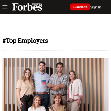
Sign In
Suscribite
#Top Employers