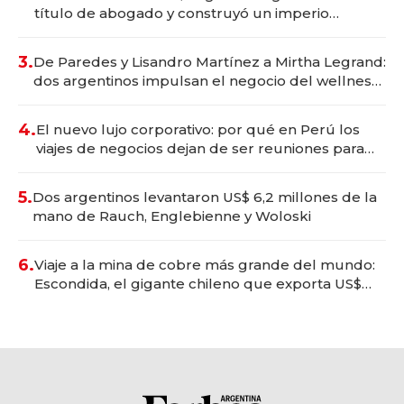
título de abogado y construyó un imperio
gastronómico que revoluciona las marcas "fast
premium"
3.
De Paredes y Lisandro Martínez a Mirtha Legrand:
dos argentinos impulsan el negocio del wellness
deportivo y el cuidado corporal
4.
El nuevo lujo corporativo: por qué en Perú los
viajes de negocios dejan de ser reuniones para
convertirse en experiencias transformadoras
5.
Dos argentinos levantaron US$ 6,2 millones de la
mano de Rauch, Englebienne y Woloski
6.
Viaje a la mina de cobre más grande del mundo:
Escondida, el gigante chileno que exporta US$
14.000 millones anuales