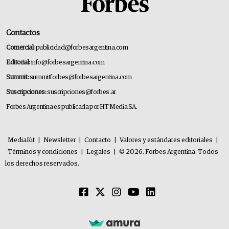
Contactos
Comercial:
publicidad@forbesargentina.com
Editorial:
info@forbesargentina.com
Summit:
summitforbes@forbesargentina.com
Suscripciones:
suscripciones@forbes.ar
Forbes Argentina es publicada por HT Media SA.
MediaKit
|
Newsletter
|
Contacto
|
Valores y estándares editoriales
|
Términos y condiciones
|
Legales
|
© 2026. Forbes Argentina. Todos
los derechos reservados.