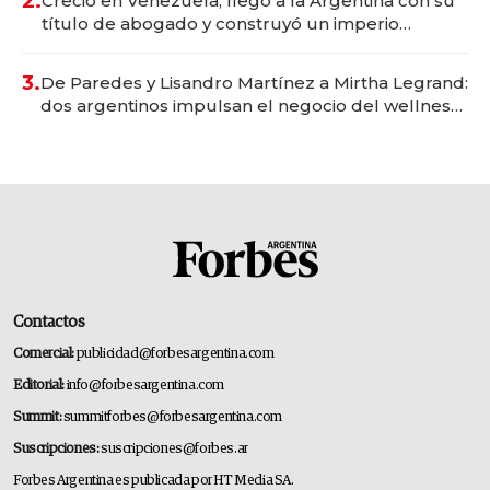
2.
Creció en Venezuela, llegó a la Argentina con su
título de abogado y construyó un imperio
gastronómico que revoluciona las marcas "fast
premium"
3.
De Paredes y Lisandro Martínez a Mirtha Legrand:
dos argentinos impulsan el negocio del wellness
deportivo y el cuidado corporal
Contactos
Comercial:
publicidad@forbesargentina.com
Editorial:
info@forbesargentina.com
Summit:
summitforbes@forbesargentina.com
Suscripciones:
suscripciones@forbes.ar
Forbes Argentina es publicada por HT Media SA.