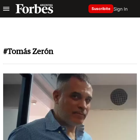
Sign In
Suscribite
#Tomás Zerón