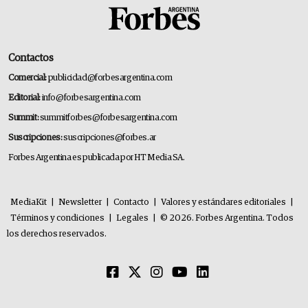
Contactos
Comercial:
publicidad@forbesargentina.com
Editorial:
info@forbesargentina.com
Summit:
summitforbes@forbesargentina.com
Suscripciones:
suscripciones@forbes.ar
Forbes Argentina es publicada por HT Media SA.
MediaKit
|
Newsletter
|
Contacto
|
Valores y estándares editoriales
|
Términos y condiciones
|
Legales
|
© 2026. Forbes Argentina. Todos
los derechos reservados.