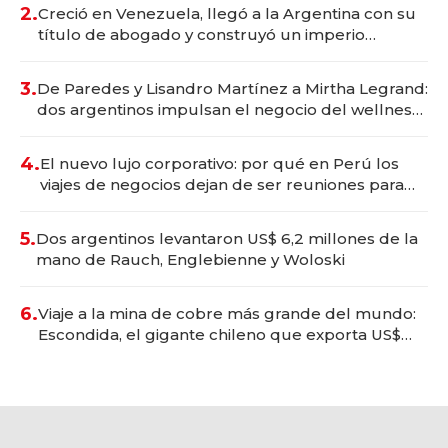
2.
Creció en Venezuela, llegó a la Argentina con su
título de abogado y construyó un imperio
gastronómico que revoluciona las marcas "fast
premium"
3.
De Paredes y Lisandro Martínez a Mirtha Legrand:
dos argentinos impulsan el negocio del wellness
deportivo y el cuidado corporal
4.
El nuevo lujo corporativo: por qué en Perú los
viajes de negocios dejan de ser reuniones para
convertirse en experiencias transformadoras
5.
Dos argentinos levantaron US$ 6,2 millones de la
mano de Rauch, Englebienne y Woloski
6.
Viaje a la mina de cobre más grande del mundo:
Escondida, el gigante chileno que exporta US$
14.000 millones anuales