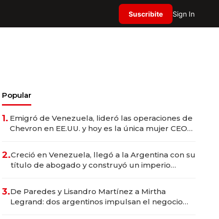
Suscribite
Sign In
Popular
1.
Emigró de Venezuela, lideró las operaciones de
Chevron en EE.UU. y hoy es la única mujer CEO
en Vaca Muerta
2.
Creció en Venezuela, llegó a la Argentina con su
título de abogado y construyó un imperio
gastronómico que revoluciona las marcas "fast
premium"
3.
De Paredes y Lisandro Martínez a Mirtha
Legrand: dos argentinos impulsan el negocio
del wellness deportivo y el cuidado corporal