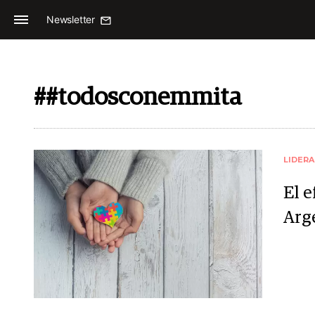
Newsletter
##todosconemmita
LIDER
El e
Arg