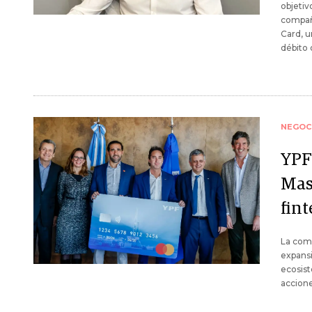
objetiv
compañí
Card, u
débito 
NEGOC
YPF 
Mas
fin
La comp
expansi
ecosist
accione