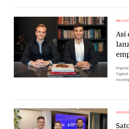
NEGOC
Así 
lan
emp
Imprint
Capital
recompe
INNOV
Sat