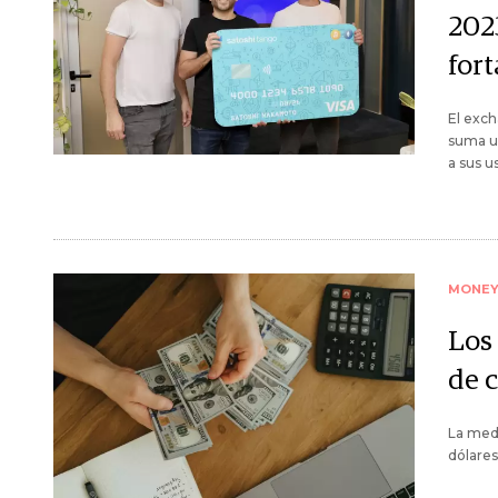
202
for
El exch
suma un
a sus u
MONE
Los 
de 
La medi
dólares