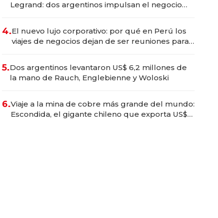
Legrand: dos argentinos impulsan el negocio
del wellness deportivo y el cuidado corporal
4.
El nuevo lujo corporativo: por qué en Perú los
viajes de negocios dejan de ser reuniones para
convertirse en experiencias transformadoras
5.
Dos argentinos levantaron US$ 6,2 millones de
la mano de Rauch, Englebienne y Woloski
6.
Viaje a la mina de cobre más grande del mundo:
Escondida, el gigante chileno que exporta US$
14.000 millones anuales