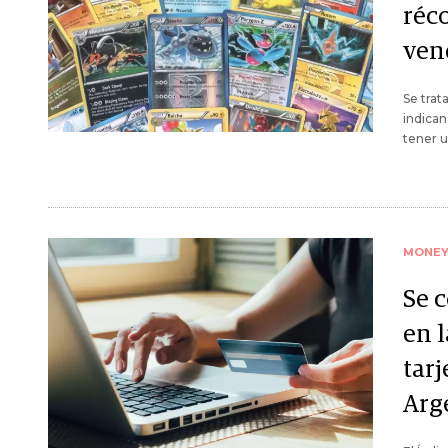
réco
ven
Se trat
indican
tener u
MONE
Se 
en 
tarj
Arg