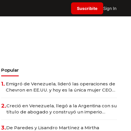
Suscribite
Sign In
Popular
1.
Emigró de Venezuela, lideró las operaciones de
Chevron en EE.UU. y hoy es la única mujer CEO
en Vaca Muerta
2.
Creció en Venezuela, llegó a la Argentina con su
título de abogado y construyó un imperio
gastronómico que revoluciona las marcas "fast
premium"
3.
De Paredes y Lisandro Martínez a Mirtha