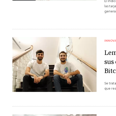
El Índi
las tar
genera
INNOV
Lem
sus
Bit
Se trat
que rea