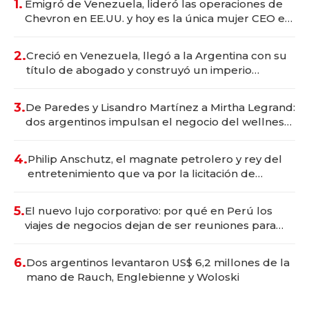
1.
Emigró de Venezuela, lideró las operaciones de
Chevron en EE.UU. y hoy es la única mujer CEO en
Vaca Muerta
2.
Creció en Venezuela, llegó a la Argentina con su
título de abogado y construyó un imperio
gastronómico que revoluciona las marcas "fast
premium"
3.
De Paredes y Lisandro Martínez a Mirtha Legrand:
dos argentinos impulsan el negocio del wellness
deportivo y el cuidado corporal
4.
Philip Anschutz, el magnate petrolero y rey del
entretenimiento que va por la licitación de
Tecnópolis junto a Fénix
5.
El nuevo lujo corporativo: por qué en Perú los
viajes de negocios dejan de ser reuniones para
convertirse en experiencias transformadoras
6.
Dos argentinos levantaron US$ 6,2 millones de la
mano de Rauch, Englebienne y Woloski