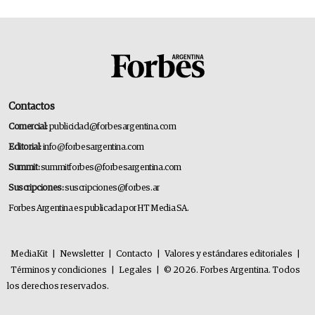
Contactos
Comercial:
publicidad@forbesargentina.com
Editorial:
info@forbesargentina.com
Summit:
summitforbes@forbesargentina.com
Suscripciones:
suscripciones@forbes.ar
Forbes Argentina es publicada por HT Media SA.
MediaKit
|
Newsletter
|
Contacto
|
Valores y estándares editoriales
|
Términos y condiciones
|
Legales
|
© 2026. Forbes Argentina. Todos
los derechos reservados.