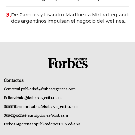
gastronómico que revoluciona las marcas "fast
premium"
3.
De Paredes y Lisandro Martínez a Mirtha Legrand:
dos argentinos impulsan el negocio del wellness
deportivo y el cuidado corporal
Contactos
Comercial:
publicidad@forbesargentina.com
Editorial:
info@forbesargentina.com
Summit:
summitforbes@forbesargentina.com
Suscripciones:
suscripciones@forbes.ar
Forbes Argentina es publicada por HT Media SA.