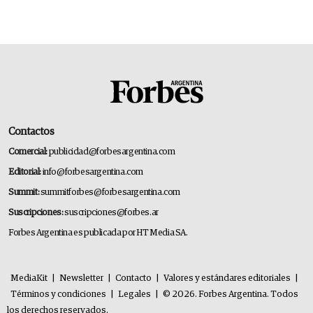
transformar a las organizaciones
Contactos
Comercial:
publicidad@forbesargentina.com
Editorial:
info@forbesargentina.com
Summit:
summitforbes@forbesargentina.com
Suscripciones:
suscripciones@forbes.ar
Forbes Argentina es publicada por HT Media SA.
MediaKit
|
Newsletter
|
Contacto
|
Valores y estándares editoriales
|
Términos y condiciones
|
Legales
|
© 2026. Forbes Argentina. Todos
los derechos reservados.