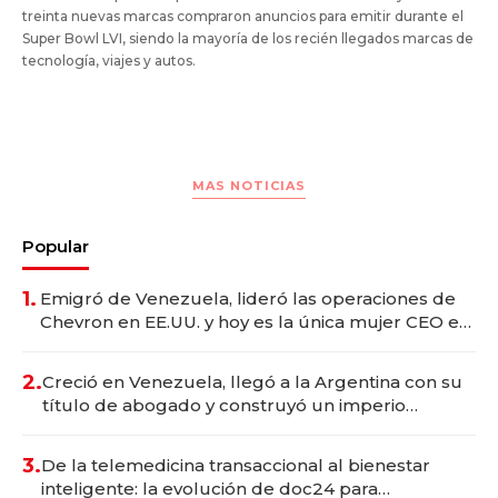
treinta nuevas marcas compraron anuncios para emitir durante el
Super Bowl LVI, siendo la mayoría de los recién llegados marcas de
tecnología, viajes y autos.
MAS NOTICIAS
Popular
1.
Emigró de Venezuela, lideró las operaciones de
Chevron en EE.UU. y hoy es la única mujer CEO en
Vaca Muerta
2.
Creció en Venezuela, llegó a la Argentina con su
título de abogado y construyó un imperio
gastronómico que revoluciona las marcas "fast
premium"
3.
De la telemedicina transaccional al bienestar
inteligente: la evolución de doc24 para