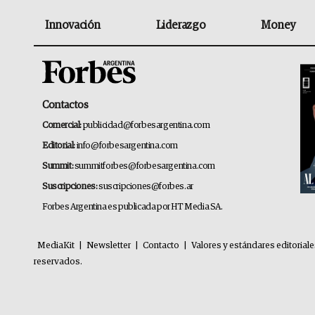
Innovación
Liderazgo
Money
Contactos
Comercial:
publicidad@forbesargentina.com
Editorial:
info@forbesargentina.com
Summit:
summitforbes@forbesargentina.com
Suscripciones:
suscripciones@forbes.ar
Forbes Argentina es publicada por HT Media SA.
MediaKit
|
Newsletter
|
Contacto
|
Valores y estándares editorial
reservados.