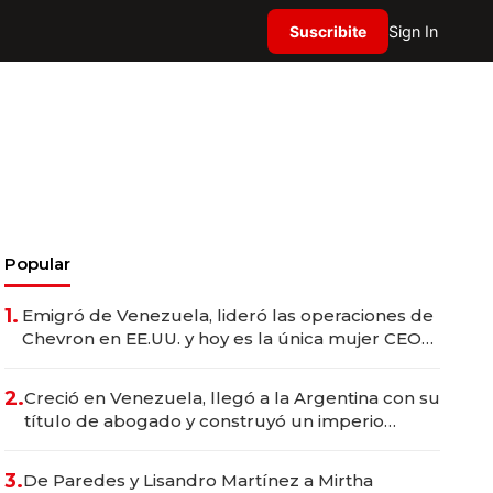
Suscribite
Sign In
Popular
1.
Emigró de Venezuela, lideró las operaciones de
Chevron en EE.UU. y hoy es la única mujer CEO
en Vaca Muerta
2.
Creció en Venezuela, llegó a la Argentina con su
título de abogado y construyó un imperio
gastronómico que revoluciona las marcas "fast
premium"
3.
De Paredes y Lisandro Martínez a Mirtha