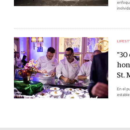
enfoque
inolvida
LIFEST
"30 
hon
St.
En el p
estable