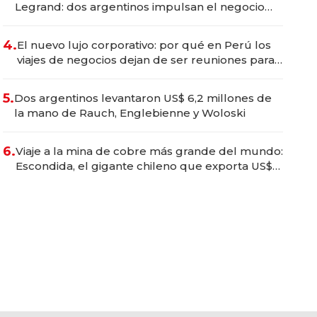
Legrand: dos argentinos impulsan el negocio
del wellness deportivo y el cuidado corporal
4.
El nuevo lujo corporativo: por qué en Perú los
viajes de negocios dejan de ser reuniones para
convertirse en experiencias transformadoras
5.
Dos argentinos levantaron US$ 6,2 millones de
la mano de Rauch, Englebienne y Woloski
6.
Viaje a la mina de cobre más grande del mundo:
Escondida, el gigante chileno que exporta US$
14.000 millones anuales