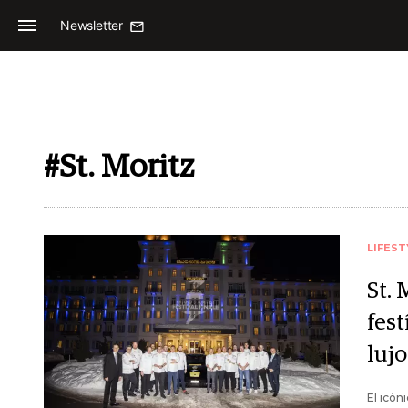
Newsletter
#St. Moritz
LIFEST
St. 
fes
lujo
El icón