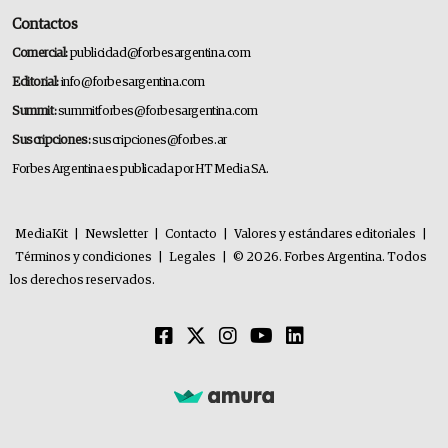
Contactos
Comercial:
publicidad@forbesargentina.com
Editorial:
info@forbesargentina.com
Summit:
summitforbes@forbesargentina.com
Suscripciones:
suscripciones@forbes.ar
Forbes Argentina es publicada por HT Media SA.
MediaKit
|
Newsletter
|
Contacto
|
Valores y estándares editoriales
|
Términos y condiciones
|
Legales
|
© 2026. Forbes Argentina. Todos
los derechos reservados.