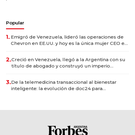
Popular
1.
Emigró de Venezuela, lideró las operaciones de
Chevron en EE.UU. y hoy es la única mujer CEO en
Vaca Muerta
2.
Creció en Venezuela, llegó a la Argentina con su
título de abogado y construyó un imperio
gastronómico que revoluciona las marcas "fast
premium"
3.
De la telemedicina transaccional al bienestar
inteligente: la evolución de doc24 para
transformar a las organizaciones