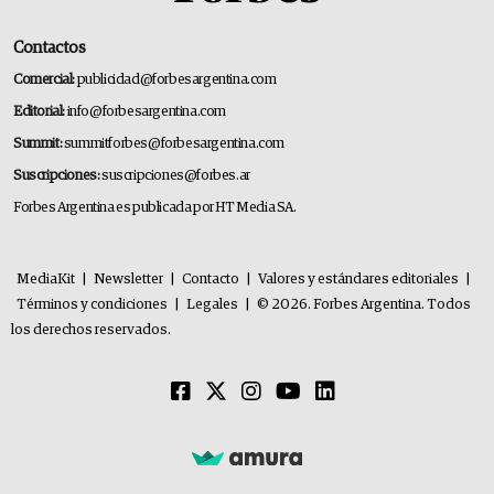
Contactos
Comercial:
publicidad@forbesargentina.com
Editorial:
info@forbesargentina.com
Summit:
summitforbes@forbesargentina.com
Suscripciones:
suscripciones@forbes.ar
Forbes Argentina es publicada por HT Media SA.
MediaKit
|
Newsletter
|
Contacto
|
Valores y estándares editoriales
|
Términos y condiciones
|
Legales
|
© 2026. Forbes Argentina. Todos
los derechos reservados.