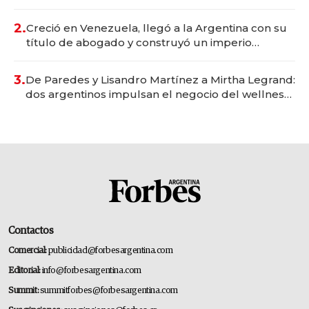
Vaca Muerta
2.
Creció en Venezuela, llegó a la Argentina con su
título de abogado y construyó un imperio
gastronómico que revoluciona las marcas "fast
premium"
3.
De Paredes y Lisandro Martínez a Mirtha Legrand:
dos argentinos impulsan el negocio del wellness
deportivo y el cuidado corporal
Contactos
Comercial:
publicidad@forbesargentina.com
Editorial:
info@forbesargentina.com
Summit:
summitforbes@forbesargentina.com