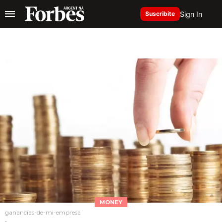
Sign In
Suscribite
MONEY
ganancias-de-mi-empresa
.