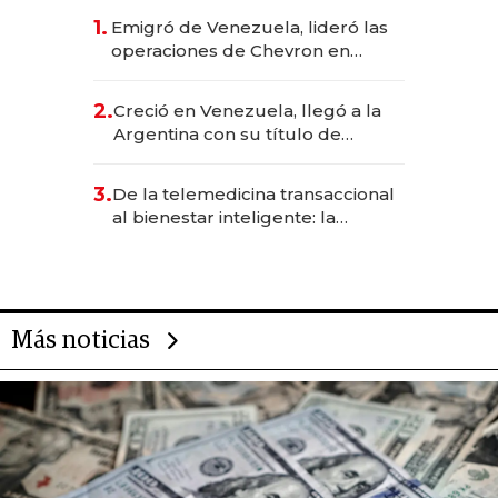
1.
Emigró de Venezuela, lideró las
operaciones de Chevron en
EE.UU. y hoy es la única mujer
CEO en Vaca Muerta
2.
Creció en Venezuela, llegó a la
Argentina con su título de
abogado y construyó un imperio
gastronómico que revoluciona
3.
De la telemedicina transaccional
las marcas "fast premium"
al bienestar inteligente: la
evolución de doc24 para
transformar a las organizaciones
Más noticias