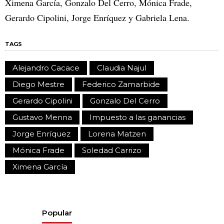
Ximena García, Gonzalo Del Cerro, Mónica Frade,
Gerardo Cipolini, Jorge Enríquez y Gabriela Lena.
TAGS
Alejandro Cacace
Claudia Najul
Diego Mestre
Federico Zamarbide
Gerardo Cipolini
Gonzalo Del Cerro
Gustavo Menna
Impuesto a las ganancias
Jorge Enríquez
Lorena Matzen
Mónica Frade
Soledad Carrizo
Ximena García
Popular