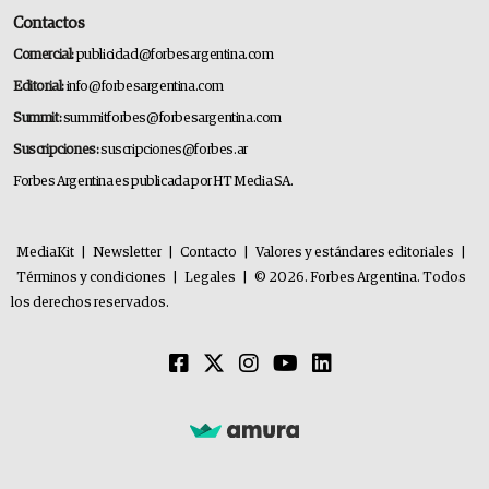
Contactos
Comercial:
publicidad@forbesargentina.com
Editorial:
info@forbesargentina.com
Summit:
summitforbes@forbesargentina.com
Suscripciones:
suscripciones@forbes.ar
Forbes Argentina es publicada por HT Media SA.
MediaKit
|
Newsletter
|
Contacto
|
Valores y estándares editoriales
|
Términos y condiciones
|
Legales
|
© 2026. Forbes Argentina. Todos
los derechos reservados.