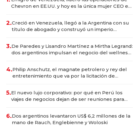
Chevron en EE.UU. y hoy es la única mujer CEO en
Vaca Muerta
2.
Creció en Venezuela, llegó a la Argentina con su
título de abogado y construyó un imperio
gastronómico que revoluciona las marcas "fast
premium"
3.
De Paredes y Lisandro Martínez a Mirtha Legrand:
dos argentinos impulsan el negocio del wellness
deportivo y el cuidado corporal
4.
Philip Anschutz, el magnate petrolero y rey del
entretenimiento que va por la licitación de
Tecnópolis junto a Fénix
5.
El nuevo lujo corporativo: por qué en Perú los
viajes de negocios dejan de ser reuniones para
convertirse en experiencias transformadoras
6.
Dos argentinos levantaron US$ 6,2 millones de la
mano de Rauch, Englebienne y Woloski