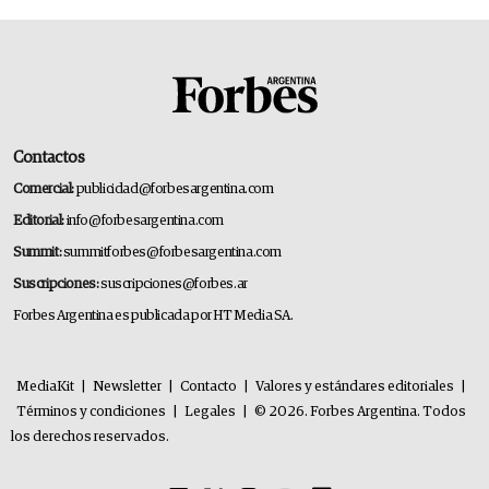
Contactos
Comercial:
publicidad@forbesargentina.com
Editorial:
info@forbesargentina.com
Summit:
summitforbes@forbesargentina.com
Suscripciones:
suscripciones@forbes.ar
Forbes Argentina es publicada por HT Media SA.
MediaKit
|
Newsletter
|
Contacto
|
Valores y estándares editoriales
|
Términos y condiciones
|
Legales
|
© 2026. Forbes Argentina. Todos
los derechos reservados.