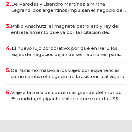
premium"
2.
De Paredes y Lisandro Martínez a Mirtha
Legrand: dos argentinos impulsan el negocio del
wellness deportivo y el cuidado corporal
3.
Philip Anschutz, el magnate petrolero y rey del
entretenimiento que va por la licitación de
Tecnópolis junto a Fénix
4.
El nuevo lujo corporativo: por qué en Perú los
viajes de negocios dejan de ser reuniones para
convertirse en experiencias transformadoras
5.
Del turismo masivo a los viajes por experiencias:
cómo cambia el negocio de la asistencia al viajero
6.
Viaje a la mina de cobre más grande del mundo:
Escondida, el gigante chileno que exporta US$
14.000 millones anuales