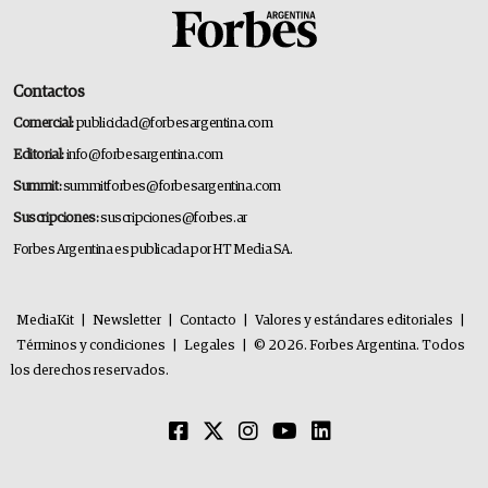
Contactos
Comercial:
publicidad@forbesargentina.com
Editorial:
info@forbesargentina.com
Summit:
summitforbes@forbesargentina.com
Suscripciones:
suscripciones@forbes.ar
Forbes Argentina es publicada por HT Media SA.
MediaKit
|
Newsletter
|
Contacto
|
Valores y estándares editoriales
|
Términos y condiciones
|
Legales
|
© 2026. Forbes Argentina. Todos
los derechos reservados.