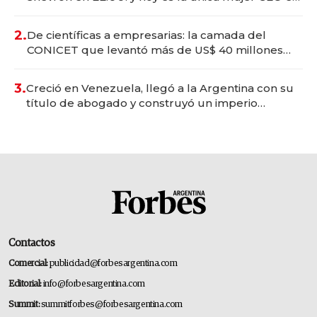
Vaca Muerta
2.
De científicas a empresarias: la camada del
CONICET que levantó más de US$ 40 millones
para fundar startups biotech
3.
Creció en Venezuela, llegó a la Argentina con su
título de abogado y construyó un imperio
gastronómico que revoluciona las marcas "fast
premium"
Contactos
Comercial:
publicidad@forbesargentina.com
Editorial:
info@forbesargentina.com
Summit:
summitforbes@forbesargentina.com