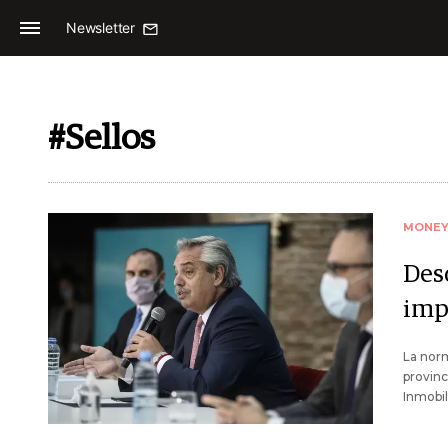
Newsletter
#Sellos
MONE
Des
imp
La norm
provinc
Inmobil