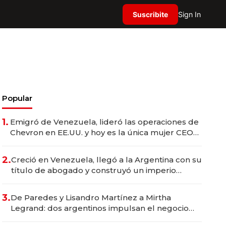
Suscribite
Sign In
Popular
1.
Emigró de Venezuela, lideró las operaciones de
Chevron en EE.UU. y hoy es la única mujer CEO
en Vaca Muerta
2.
Creció en Venezuela, llegó a la Argentina con su
título de abogado y construyó un imperio
gastronómico que revoluciona las marcas "fast
premium"
3.
De Paredes y Lisandro Martínez a Mirtha
Legrand: dos argentinos impulsan el negocio
del wellness deportivo y el cuidado corporal