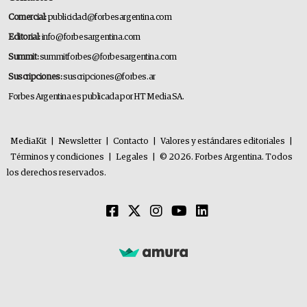
Comercial:
publicidad@forbesargentina.com
Editorial:
info@forbesargentina.com
Summit:
summitforbes@forbesargentina.com
Suscripciones:
suscripciones@forbes.ar
Forbes Argentina es publicada por HT Media SA.
MediaKit
|
Newsletter
|
Contacto
|
Valores y estándares editoriales
|
Términos y condiciones
|
Legales
|
© 2026. Forbes Argentina. Todos
los derechos reservados.