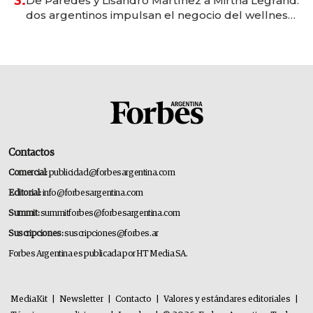
3.
De Paredes y Lisandro Martínez a Mirtha Legrand:
dos argentinos impulsan el negocio del wellness
deportivo y el cuidado corporal
Contactos
Comercial:
publicidad@forbesargentina.com
Editorial:
info@forbesargentina.com
Summit:
summitforbes@forbesargentina.com
Suscripciones:
suscripciones@forbes.ar
Forbes Argentina es publicada por HT Media SA.
MediaKit
|
Newsletter
|
Contacto
|
Valores y estándares editoriales
|