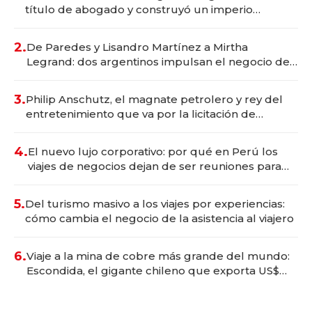
título de abogado y construyó un imperio
gastronómico que revoluciona las marcas "fast
premium"
2.
De Paredes y Lisandro Martínez a Mirtha
Legrand: dos argentinos impulsan el negocio del
wellness deportivo y el cuidado corporal
3.
Philip Anschutz, el magnate petrolero y rey del
entretenimiento que va por la licitación de
Tecnópolis junto a Fénix
4.
El nuevo lujo corporativo: por qué en Perú los
viajes de negocios dejan de ser reuniones para
convertirse en experiencias transformadoras
5.
Del turismo masivo a los viajes por experiencias:
cómo cambia el negocio de la asistencia al viajero
6.
Viaje a la mina de cobre más grande del mundo:
Escondida, el gigante chileno que exporta US$
14.000 millones anuales