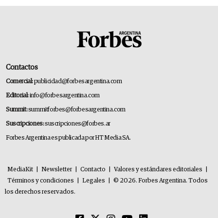
Contactos
Comercial:
publicidad@forbesargentina.com
Editorial:
info@forbesargentina.com
Summit:
summitforbes@forbesargentina.com
Suscripciones:
suscripciones@forbes.ar
Forbes Argentina es publicada por HT Media SA.
MediaKit
|
Newsletter
|
Contacto
|
Valores y estándares editoriales
|
Términos y condiciones
|
Legales
|
© 2026. Forbes Argentina. Todos
los derechos reservados.