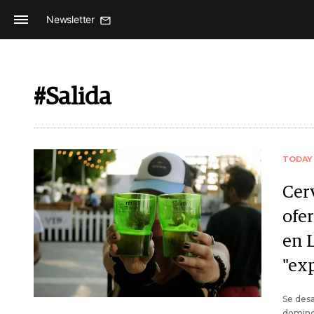
Newsletter
#Salida
TODAY
Cer
ofe
en L
"ex
Se desa
domingo