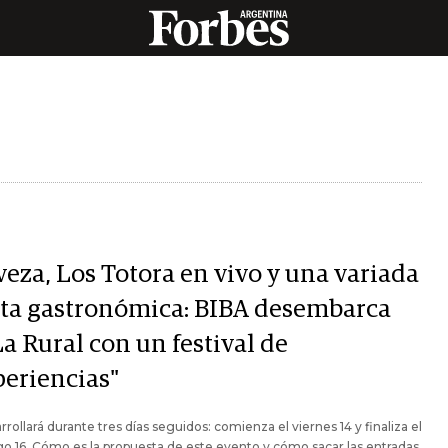
veza, Los Totora en vivo y una variada
rta gastronómica: BIBA desembarca
a Rural con un festival de
periencias"
rrollará durante tres días seguidos: comienza el viernes 14 y finaliza el
 16. Cómo es la propuesta de este evento y cómo sacar las entradas.