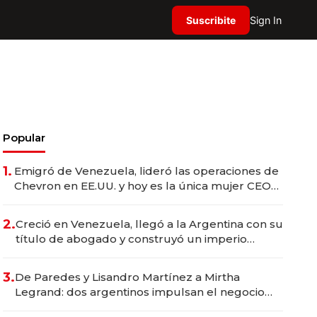
Suscribite
Sign In
Popular
1.
Emigró de Venezuela, lideró las operaciones de
Chevron en EE.UU. y hoy es la única mujer CEO
en Vaca Muerta
2.
Creció en Venezuela, llegó a la Argentina con su
título de abogado y construyó un imperio
gastronómico que revoluciona las marcas "fast
premium"
3.
De Paredes y Lisandro Martínez a Mirtha
Legrand: dos argentinos impulsan el negocio
del wellness deportivo y el cuidado corporal