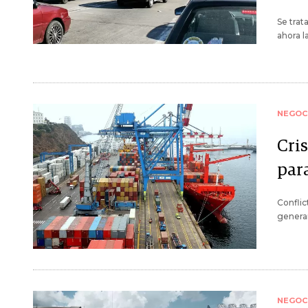
Se trat
ahora l
NEGOC
Cri
par
Conflic
generan
NEGOC