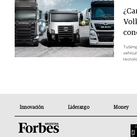
¿Ca
Vol
con
TuSimpl
vehícul
tecnolo
Innovación
Liderazgo
Money