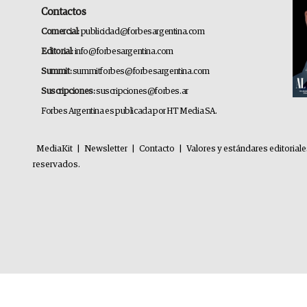
Contactos
Comercial:
publicidad@forbesargentina.com
Editorial:
info@forbesargentina.com
Summit:
summitforbes@forbesargentina.com
Suscripciones:
suscripciones@forbes.ar
Forbes Argentina es publicada por HT Media SA.
MediaKit
|
Newsletter
|
Contacto
|
Valores y estándares editorial
reservados.