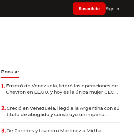
Suscribite
Sign In
Popular
1.
Emigró de Venezuela, lideró las operaciones de
Chevron en EE.UU. y hoy es la única mujer CEO
en Vaca Muerta
2.
Creció en Venezuela, llegó a la Argentina con su
título de abogado y construyó un imperio
gastronómico que revoluciona las marcas "fast
premium"
3.
De Paredes y Lisandro Martínez a Mirtha