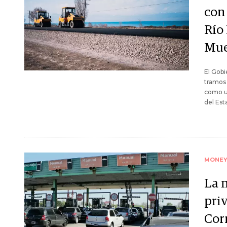
con
Río
Mue
El Gobi
tramos 
como un
del Es
MONE
La m
pri
Cor