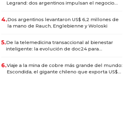
Legrand: dos argentinos impulsan el negocio
del wellness deportivo y el cuidado corporal
4.
Dos argentinos levantaron US$ 6,2 millones de
la mano de Rauch, Englebienne y Woloski
5.
De la telemedicina transaccional al bienestar
inteligente: la evolución de doc24 para
transformar a las organizaciones
6.
Viaje a la mina de cobre más grande del mundo:
Escondida, el gigante chileno que exporta US$
14.000 millones anuales