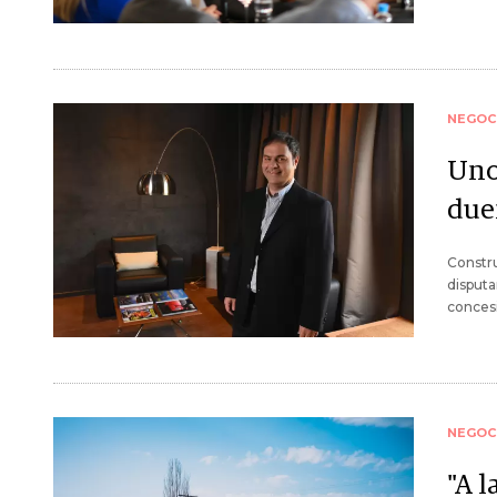
NEGOC
Uno
due
Constru
disputa
concesi
NEGOC
"A l