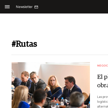
Newsletter
#Rutas
NEGOC
El 
obra
Las pro
logísti
alterna