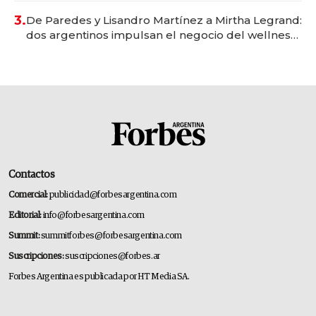
premium"
3.
De Paredes y Lisandro Martínez a Mirtha Legrand:
dos argentinos impulsan el negocio del wellness
deportivo y el cuidado corporal
Contactos
Comercial:
publicidad@forbesargentina.com
Editorial:
info@forbesargentina.com
Summit:
summitforbes@forbesargentina.com
Suscripciones:
suscripciones@forbes.ar
Forbes Argentina es publicada por HT Media SA.