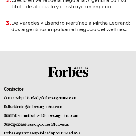
2.
Creció en Venezuela, llegó a la Argentina con su
título de abogado y construyó un imperio
gastronómico que revoluciona las marcas "fast
premium"
3.
De Paredes y Lisandro Martínez a Mirtha Legrand:
dos argentinos impulsan el negocio del wellness
deportivo y el cuidado corporal
Contactos
Comercial:
publicidad@forbesargentina.com
Editorial:
info@forbesargentina.com
Summit:
summitforbes@forbesargentina.com
Suscripciones:
suscripciones@forbes.ar
Forbes Argentina es publicada por HT Media SA.