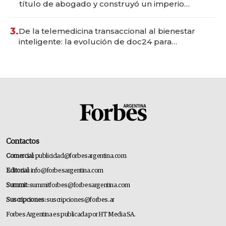
título de abogado y construyó un imperio
gastronómico que revoluciona las marcas "fast
premium"
3.
De la telemedicina transaccional al bienestar
inteligente: la evolución de doc24 para
transformar a las organizaciones
Contactos
Comercial:
publicidad@forbesargentina.com
Editorial:
info@forbesargentina.com
Summit:
summitforbes@forbesargentina.com
Suscripciones:
suscripciones@forbes.ar
Forbes Argentina es publicada por HT Media SA.