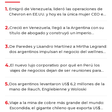
1.
Emigró de Venezuela, lideró las operaciones de
Chevron en EE.UU. y hoy es la única mujer CEO en
Vaca Muerta
2.
Creció en Venezuela, llegó a la Argentina con su
título de abogado y construyó un imperio
gastronómico que revoluciona las marcas "fast
premium"
3.
De Paredes y Lisandro Martínez a Mirtha Legrand:
dos argentinos impulsan el negocio del wellness
deportivo y el cuidado corporal
4.
El nuevo lujo corporativo: por qué en Perú los
viajes de negocios dejan de ser reuniones para
convertirse en experiencias transformadoras
5.
Dos argentinos levantaron US$ 6,2 millones de la
mano de Rauch, Englebienne y Woloski
6.
Viaje a la mina de cobre más grande del mundo:
Escondida, el gigante chileno que exporta US$