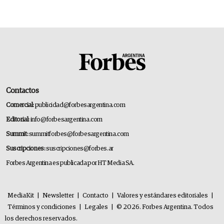
14.000 millones anuales
Contactos
Comercial:
publicidad@forbesargentina.com
Editorial:
info@forbesargentina.com
Summit:
summitforbes@forbesargentina.com
Suscripciones:
suscripciones@forbes.ar
Forbes Argentina es publicada por HT Media SA.
MediaKit
|
Newsletter
|
Contacto
|
Valores y estándares editoriales
|
Términos y condiciones
|
Legales
|
© 2026. Forbes Argentina. Todos
los derechos reservados.