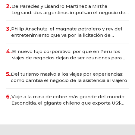
premium"
2.
De Paredes y Lisandro Martínez a Mirtha
Legrand: dos argentinos impulsan el negocio del
wellness deportivo y el cuidado corporal
3.
Philip Anschutz, el magnate petrolero y rey del
entretenimiento que va por la licitación de
Tecnópolis junto a Fénix
4.
El nuevo lujo corporativo: por qué en Perú los
viajes de negocios dejan de ser reuniones para
convertirse en experiencias transformadoras
5.
Del turismo masivo a los viajes por experiencias:
cómo cambia el negocio de la asistencia al viajero
6.
Viaje a la mina de cobre más grande del mundo:
Escondida, el gigante chileno que exporta US$
14.000 millones anuales