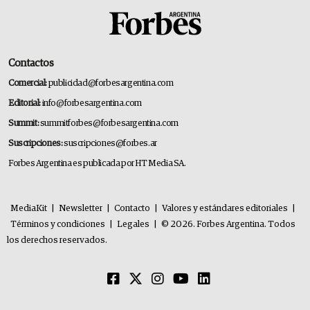
Contactos
Comercial:
publicidad@forbesargentina.com
Editorial:
info@forbesargentina.com
Summit:
summitforbes@forbesargentina.com
Suscripciones:
suscripciones@forbes.ar
Forbes Argentina es publicada por HT Media SA.
MediaKit
|
Newsletter
|
Contacto
|
Valores y estándares editoriales
|
Términos y condiciones
|
Legales
|
© 2026. Forbes Argentina. Todos
los derechos reservados.