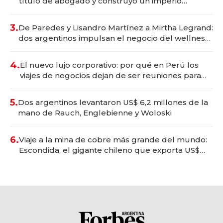
título de abogado y construyó un imperio
gastronómico que revoluciona las marcas "fast
premium"
3.
De Paredes y Lisandro Martínez a Mirtha Legrand:
dos argentinos impulsan el negocio del wellness
deportivo y el cuidado corporal
4.
El nuevo lujo corporativo: por qué en Perú los
viajes de negocios dejan de ser reuniones para
convertirse en experiencias transformadoras
5.
Dos argentinos levantaron US$ 6,2 millones de la
mano de Rauch, Englebienne y Woloski
6.
Viaje a la mina de cobre más grande del mundo:
Escondida, el gigante chileno que exporta US$
14.000 millones anuales