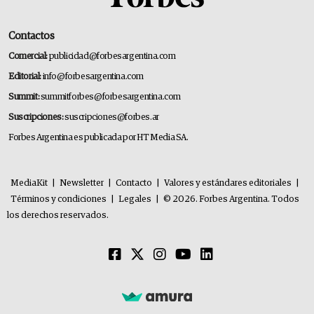
Contactos
Comercial:
publicidad@forbesargentina.com
Editorial:
info@forbesargentina.com
Summit:
summitforbes@forbesargentina.com
Suscripciones:
suscripciones@forbes.ar
Forbes Argentina es publicada por HT Media SA.
MediaKit
|
Newsletter
|
Contacto
|
Valores y estándares editoriales
|
Términos y condiciones
|
Legales
|
© 2026. Forbes Argentina. Todos
los derechos reservados.