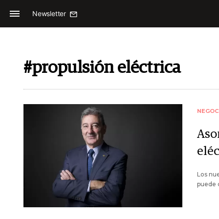
Newsletter
#propulsión eléctrica
NEGOC
Aso
eléc
Los nue
puede c