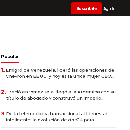
Suscribite
Sign In
Popular
1.
Emigró de Venezuela, lideró las operaciones de
Chevron en EE.UU. y hoy es la única mujer CEO
en Vaca Muerta
2.
Creció en Venezuela, llegó a la Argentina con su
título de abogado y construyó un imperio
gastronómico que revoluciona las marcas "fast
premium"
3.
De la telemedicina transaccional al bienestar
inteligente: la evolución de doc24 para
transformar a las organizaciones