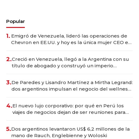
Popular
1.
Emigró de Venezuela, lideró las operaciones de
Chevron en EE.UU. y hoy es la única mujer CEO en
Vaca Muerta
2.
Creció en Venezuela, llegó a la Argentina con su
título de abogado y construyó un imperio
gastronómico que revoluciona las marcas "fast
premium"
3.
De Paredes y Lisandro Martínez a Mirtha Legrand:
dos argentinos impulsan el negocio del wellness
deportivo y el cuidado corporal
4.
El nuevo lujo corporativo: por qué en Perú los
viajes de negocios dejan de ser reuniones para
convertirse en experiencias transformadoras
5.
Dos argentinos levantaron US$ 6,2 millones de la
mano de Rauch, Englebienne y Woloski