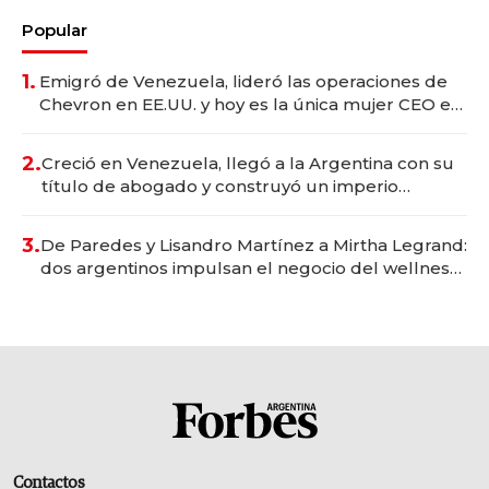
Popular
1.
Emigró de Venezuela, lideró las operaciones de
Chevron en EE.UU. y hoy es la única mujer CEO en
Vaca Muerta
2.
Creció en Venezuela, llegó a la Argentina con su
título de abogado y construyó un imperio
gastronómico que revoluciona las marcas "fast
premium"
3.
De Paredes y Lisandro Martínez a Mirtha Legrand:
dos argentinos impulsan el negocio del wellness
deportivo y el cuidado corporal
Contactos