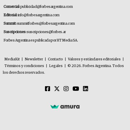
Comercial:
publicidad@forbesargentina.com
Editorial:
info@forbesargentina.com
Summit:
summitforbes@forbesargentina.com
Suscripciones:
suscripciones@forbes.ar
Forbes Argentina es publicada por HT Media SA.
MediaKit
|
Newsletter
|
Contacto
|
Valores y estándares editoriales
|
Términos y condiciones
|
Legales
|
© 2026. Forbes Argentina. Todos
los derechos reservados.