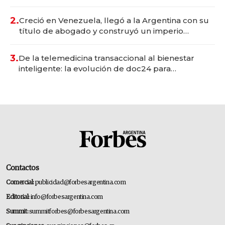
Vaca Muerta
2.
Creció en Venezuela, llegó a la Argentina con su
título de abogado y construyó un imperio
gastronómico que revoluciona las marcas "fast
premium"
3.
De la telemedicina transaccional al bienestar
inteligente: la evolución de doc24 para
transformar a las organizaciones
Contactos
Comercial:
publicidad@forbesargentina.com
Editorial:
info@forbesargentina.com
Summit:
summitforbes@forbesargentina.com