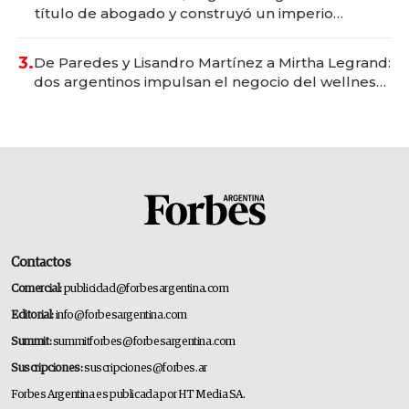
título de abogado y construyó un imperio
gastronómico que revoluciona las marcas "fast
premium"
3.
De Paredes y Lisandro Martínez a Mirtha Legrand:
dos argentinos impulsan el negocio del wellness
deportivo y el cuidado corporal
Contactos
Comercial:
publicidad@forbesargentina.com
Editorial:
info@forbesargentina.com
Summit:
summitforbes@forbesargentina.com
Suscripciones:
suscripciones@forbes.ar
Forbes Argentina es publicada por HT Media SA.