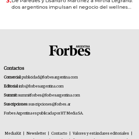
3.
De Paredes y Lisandro Martínez a Mirtha Legrand:
dos argentinos impulsan el negocio del wellness
deportivo y el cuidado corporal
Contactos
Comercial:
publicidad@forbesargentina.com
Editorial:
info@forbesargentina.com
Summit:
summitforbes@forbesargentina.com
Suscripciones:
suscripciones@forbes.ar
Forbes Argentina es publicada por HT Media SA.
MediaKit
|
Newsletter
|
Contacto
|
Valores y estándares editoriales
|