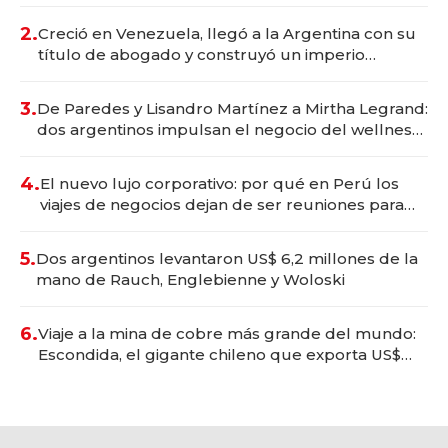
Vaca Muerta
2.
Creció en Venezuela, llegó a la Argentina con su
título de abogado y construyó un imperio
gastronómico que revoluciona las marcas "fast
premium"
3.
De Paredes y Lisandro Martínez a Mirtha Legrand:
dos argentinos impulsan el negocio del wellness
deportivo y el cuidado corporal
4.
El nuevo lujo corporativo: por qué en Perú los
viajes de negocios dejan de ser reuniones para
convertirse en experiencias transformadoras
5.
Dos argentinos levantaron US$ 6,2 millones de la
mano de Rauch, Englebienne y Woloski
6.
Viaje a la mina de cobre más grande del mundo:
Escondida, el gigante chileno que exporta US$
14.000 millones anuales