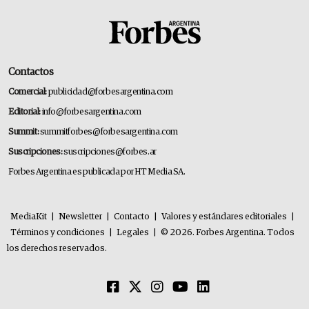
Contactos
Comercial:
publicidad@forbesargentina.com
Editorial:
info@forbesargentina.com
Summit:
summitforbes@forbesargentina.com
Suscripciones:
suscripciones@forbes.ar
Forbes Argentina es publicada por HT Media SA.
MediaKit
|
Newsletter
|
Contacto
|
Valores y estándares editoriales
|
Términos y condiciones
|
Legales
|
© 2026. Forbes Argentina. Todos
los derechos reservados.