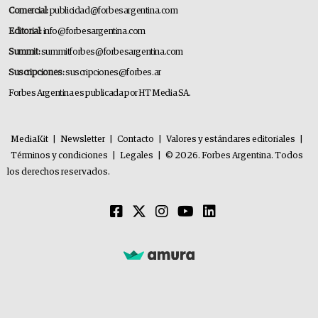
Comercial:
publicidad@forbesargentina.com
Editorial:
info@forbesargentina.com
Summit:
summitforbes@forbesargentina.com
Suscripciones:
suscripciones@forbes.ar
Forbes Argentina es publicada por HT Media SA.
MediaKit
|
Newsletter
|
Contacto
|
Valores y estándares editoriales
|
Términos y condiciones
|
Legales
|
© 2026. Forbes Argentina. Todos
los derechos reservados.