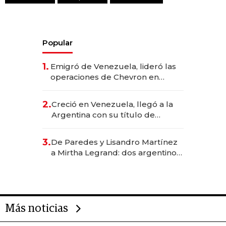
Popular
1.
Emigró de Venezuela, lideró las
operaciones de Chevron en
EE.UU. y hoy es la única mujer
CEO en Vaca Muerta
2.
Creció en Venezuela, llegó a la
Argentina con su título de
abogado y construyó un imperio
gastronómico que revoluciona
3.
De Paredes y Lisandro Martínez
las marcas "fast premium"
a Mirtha Legrand: dos argentinos
impulsan el negocio del wellness
deportivo y el cuidado corporal
Más noticias