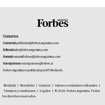
Contactos
Comercial:
publicidad@forbesargentina.com
Editorial:
info@forbesargentina.com
Summit:
summitforbes@forbesargentina.com
Suscripciones:
suscripciones@forbes.ar
Forbes Argentina es publicada por HT Media SA.
MediaKit
|
Newsletter
|
Contacto
|
Valores y estándares editoriales
|
Términos y condiciones
|
Legales
|
© 2026. Forbes Argentina. Todos
los derechos reservados.