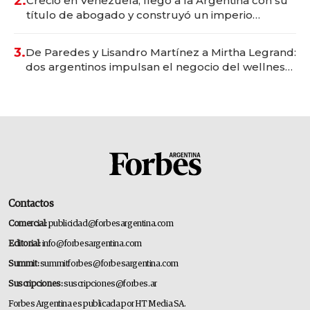
2.
Creció en Venezuela, llegó a la Argentina con su
título de abogado y construyó un imperio
gastronómico que revoluciona las marcas "fast
premium"
3.
De Paredes y Lisandro Martínez a Mirtha Legrand:
dos argentinos impulsan el negocio del wellness
deportivo y el cuidado corporal
Contactos
Comercial:
publicidad@forbesargentina.com
Editorial:
info@forbesargentina.com
Summit:
summitforbes@forbesargentina.com
Suscripciones:
suscripciones@forbes.ar
Forbes Argentina es publicada por HT Media SA.