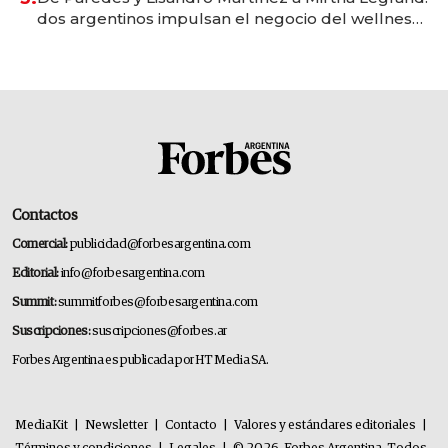
dos argentinos impulsan el negocio del wellness
deportivo y el cuidado corporal
Contactos
Comercial:
publicidad@forbesargentina.com
Editorial:
info@forbesargentina.com
Summit:
summitforbes@forbesargentina.com
Suscripciones:
suscripciones@forbes.ar
Forbes Argentina es publicada por HT Media SA.
MediaKit
|
Newsletter
|
Contacto
|
Valores y estándares editoriales
|