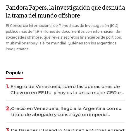
Pandora Papers, la investigación que desnuda
la trama del mundo offshore
El Consorcio Internacional de Periodistas de Investigación (ICIJ)
publicó más de 11,9 millones de documentos con información de
sociedades offshore, que revela secretos financieros de políticos,
multimillonarios y la élite mundial. Quiénes son los argentinos
involucrados.
Popular
1.
Emigró de Venezuela, lideró las operaciones de
Chevron en EE.UU. y hoy es la única mujer CEO en
Vaca Muerta
2.
Creció en Venezuela, llegó a la Argentina con su
título de abogado y construyó un imperio
gastronómico que revoluciona las marcas "fast
premium"
3.
De Paredes y Lisandro Martínez a Mirtha Legrand: