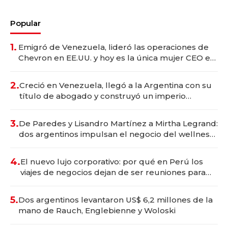
Popular
1.
Emigró de Venezuela, lideró las operaciones de
Chevron en EE.UU. y hoy es la única mujer CEO en
Vaca Muerta
2.
Creció en Venezuela, llegó a la Argentina con su
título de abogado y construyó un imperio
gastronómico que revoluciona las marcas "fast
premium"
3.
De Paredes y Lisandro Martínez a Mirtha Legrand:
dos argentinos impulsan el negocio del wellness
deportivo y el cuidado corporal
4.
El nuevo lujo corporativo: por qué en Perú los
viajes de negocios dejan de ser reuniones para
convertirse en experiencias transformadoras
5.
Dos argentinos levantaron US$ 6,2 millones de la
mano de Rauch, Englebienne y Woloski