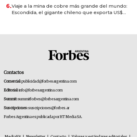
6.
Viaje a la mina de cobre más grande del mundo:
Escondida, el gigante chileno que exporta US$
14.000 millones anuales
Contactos
Comercial:
publicidad@forbesargentina.com
Editorial:
info@forbesargentina.com
Summit:
summitforbes@forbesargentina.com
Suscripciones:
suscripciones@forbes.ar
Forbes Argentina es publicada por HT Media SA.
MediaKit
|
Newsletter
|
Contacto
|
Valores y estándares editoriales
|