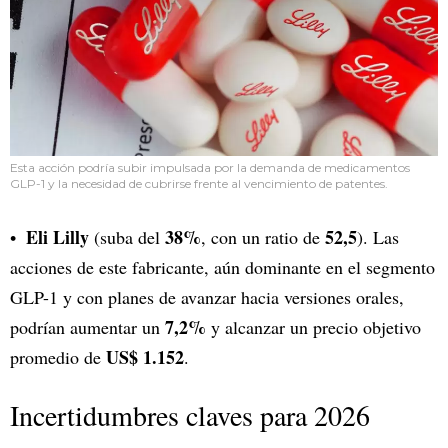
Esta acción podría subir impulsada por la demanda de medicamentos
GLP-1 y la necesidad de cubrirse frente al vencimiento de patentes.
Eli Lilly
38%
52,5
(suba del
, con un ratio de
). Las
acciones de este fabricante, aún dominante en el segmento
GLP-1 y con planes de avanzar hacia versiones orales,
7,2%
podrían aumentar un
y alcanzar un precio objetivo
US$ 1.152
promedio de
.
Incertidumbres claves para 2026