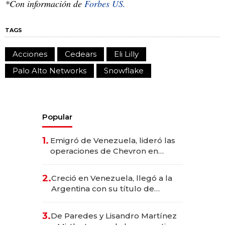
*Con información de
Forbes US.
TAGS
Acciones
Cedears
Eli Lilly
Palo Alto Networks
Snowflake
Popular
1.
Emigró de Venezuela, lideró las
operaciones de Chevron en
EE.UU. y hoy es la única mujer
CEO en Vaca Muerta
2.
Creció en Venezuela, llegó a la
Argentina con su título de
abogado y construyó un imperio
gastronómico que revoluciona
3.
De Paredes y Lisandro Martínez
las marcas "fast premium"