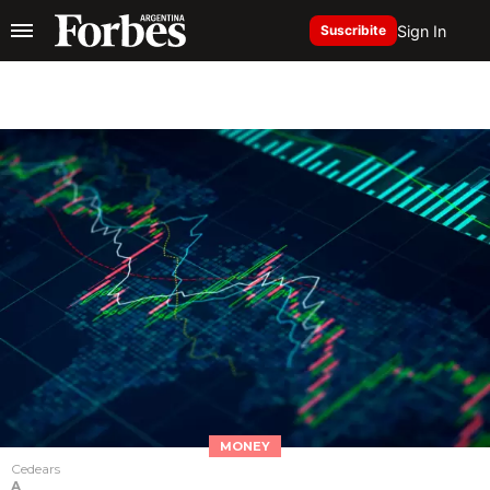
Sign In
Suscribite
MONEY
Cedears
A