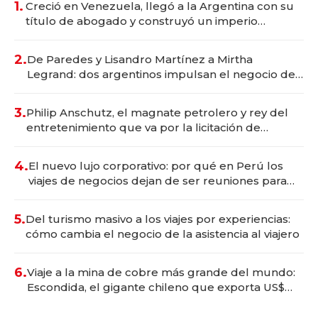
1.
Creció en Venezuela, llegó a la Argentina con su
título de abogado y construyó un imperio
gastronómico que revoluciona las marcas "fast
premium"
2.
De Paredes y Lisandro Martínez a Mirtha
Legrand: dos argentinos impulsan el negocio del
wellness deportivo y el cuidado corporal
3.
Philip Anschutz, el magnate petrolero y rey del
entretenimiento que va por la licitación de
Tecnópolis junto a Fénix
4.
El nuevo lujo corporativo: por qué en Perú los
viajes de negocios dejan de ser reuniones para
convertirse en experiencias transformadoras
5.
Del turismo masivo a los viajes por experiencias:
cómo cambia el negocio de la asistencia al viajero
6.
Viaje a la mina de cobre más grande del mundo:
Escondida, el gigante chileno que exporta US$
14.000 millones anuales