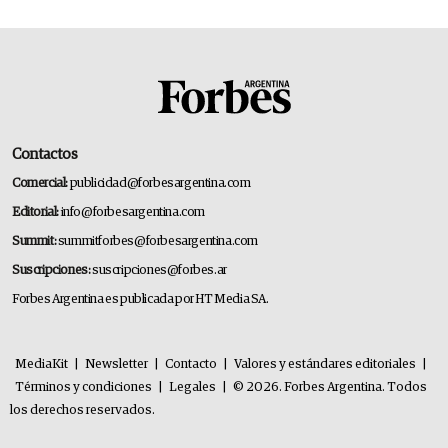
Contactos
Comercial:
publicidad@forbesargentina.com
Editorial:
info@forbesargentina.com
Summit:
summitforbes@forbesargentina.com
Suscripciones:
suscripciones@forbes.ar
Forbes Argentina es publicada por HT Media SA.
MediaKit
|
Newsletter
|
Contacto
|
Valores y estándares editoriales
|
Términos y condiciones
|
Legales
|
© 2026. Forbes Argentina. Todos
los derechos reservados.