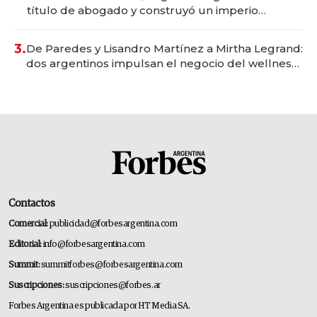
título de abogado y construyó un imperio
gastronómico que revoluciona las marcas "fast
premium"
3.
De Paredes y Lisandro Martínez a Mirtha Legrand:
dos argentinos impulsan el negocio del wellness
deportivo y el cuidado corporal
Contactos
Comercial:
publicidad@forbesargentina.com
Editorial:
info@forbesargentina.com
Summit:
summitforbes@forbesargentina.com
Suscripciones:
suscripciones@forbes.ar
Forbes Argentina es publicada por HT Media SA.