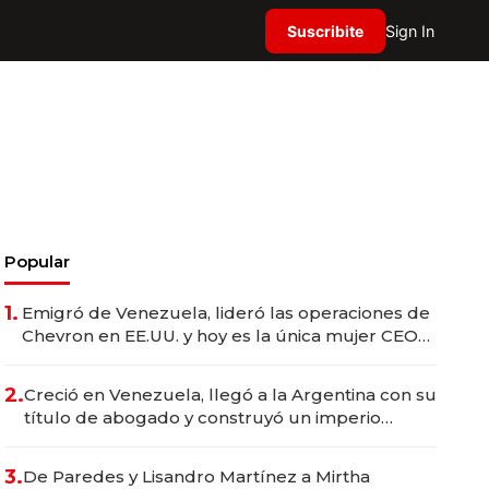
Suscribite
Sign In
Popular
1.
Emigró de Venezuela, lideró las operaciones de
Chevron en EE.UU. y hoy es la única mujer CEO
en Vaca Muerta
2.
Creció en Venezuela, llegó a la Argentina con su
título de abogado y construyó un imperio
gastronómico que revoluciona las marcas "fast
premium"
3.
De Paredes y Lisandro Martínez a Mirtha