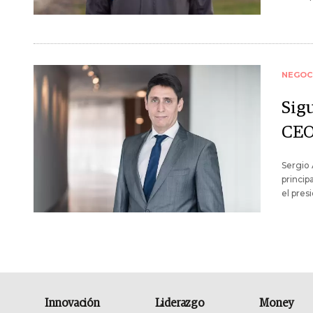
NEGOC
Sigu
CEO
Sergio 
princip
el pres
Innovación
Liderazgo
Money