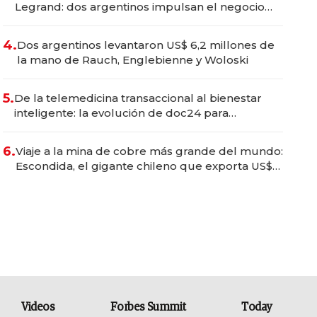
Legrand: dos argentinos impulsan el negocio
del wellness deportivo y el cuidado corporal
4.
Dos argentinos levantaron US$ 6,2 millones de
la mano de Rauch, Englebienne y Woloski
5.
De la telemedicina transaccional al bienestar
inteligente: la evolución de doc24 para
transformar a las organizaciones
6.
Viaje a la mina de cobre más grande del mundo:
Escondida, el gigante chileno que exporta US$
14.000 millones anuales
Videos
Forbes Summit
Today