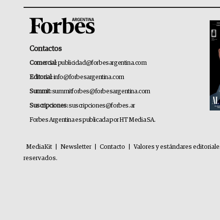
Contactos
Comercial:
publicidad@forbesargentina.com
Editorial:
info@forbesargentina.com
Summit:
summitforbes@forbesargentina.com
Suscripciones:
suscripciones@forbes.ar
Forbes Argentina es publicada por HT Media SA.
MediaKit
|
Newsletter
|
Contacto
|
Valores y estándares editorial
reservados.