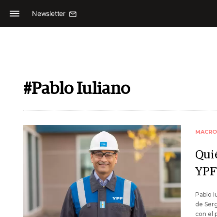
Newsletter
#Pablo Iuliano
MACRO
Qui
YPF
Pablo I
de Serg
con el 