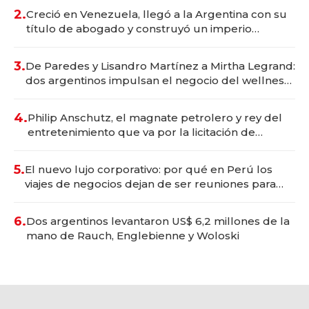
2.
Creció en Venezuela, llegó a la Argentina con su
título de abogado y construyó un imperio
gastronómico que revoluciona las marcas "fast
premium"
3.
De Paredes y Lisandro Martínez a Mirtha Legrand:
dos argentinos impulsan el negocio del wellness
deportivo y el cuidado corporal
4.
Philip Anschutz, el magnate petrolero y rey del
entretenimiento que va por la licitación de
Tecnópolis junto a Fénix
5.
El nuevo lujo corporativo: por qué en Perú los
viajes de negocios dejan de ser reuniones para
convertirse en experiencias transformadoras
6.
Dos argentinos levantaron US$ 6,2 millones de la
mano de Rauch, Englebienne y Woloski