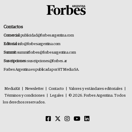
Contactos
Comercial:
publicidad@forbesargentina.com
Editorial:
info@forbesargentina.com
Summit:
summitforbes@forbesargentina.com
Suscripciones:
suscripciones@forbes.ar
Forbes Argentina es publicada por HT Media SA.
MediaKit
|
Newsletter
|
Contacto
|
Valores y estándares editoriales
|
Términos y condiciones
|
Legales
|
© 2026. Forbes Argentina. Todos
los derechos reservados.