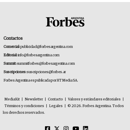
Contactos
Comercial:
publicidad@forbesargentina.com
Editorial:
info@forbesargentina.com
Summit:
summitforbes@forbesargentina.com
Suscripciones:
suscripciones@forbes.ar
Forbes Argentina es publicada por HT Media SA.
MediaKit
|
Newsletter
|
Contacto
|
Valores y estándares editoriales
|
Términos y condiciones
|
Legales
|
© 2026. Forbes Argentina. Todos
los derechos reservados.