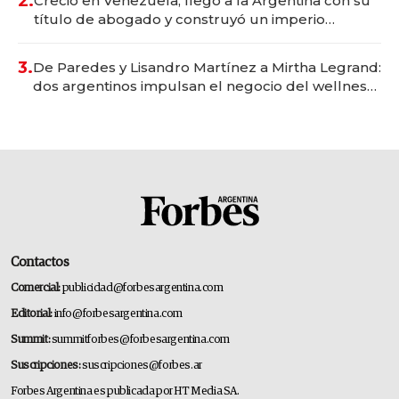
2.
Creció en Venezuela, llegó a la Argentina con su
título de abogado y construyó un imperio
gastronómico que revoluciona las marcas "fast
premium"
3.
De Paredes y Lisandro Martínez a Mirtha Legrand:
dos argentinos impulsan el negocio del wellness
deportivo y el cuidado corporal
Contactos
Comercial:
publicidad@forbesargentina.com
Editorial:
info@forbesargentina.com
Summit:
summitforbes@forbesargentina.com
Suscripciones:
suscripciones@forbes.ar
Forbes Argentina es publicada por HT Media SA.