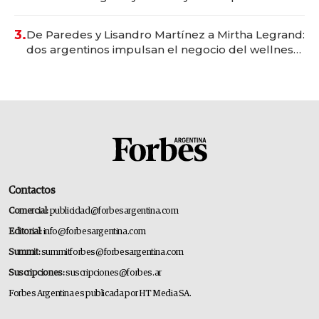
gastronómico que revoluciona las marcas "fast
premium"
3.
De Paredes y Lisandro Martínez a Mirtha Legrand:
dos argentinos impulsan el negocio del wellness
deportivo y el cuidado corporal
Contactos
Comercial:
publicidad@forbesargentina.com
Editorial:
info@forbesargentina.com
Summit:
summitforbes@forbesargentina.com
Suscripciones:
suscripciones@forbes.ar
Forbes Argentina es publicada por HT Media SA.