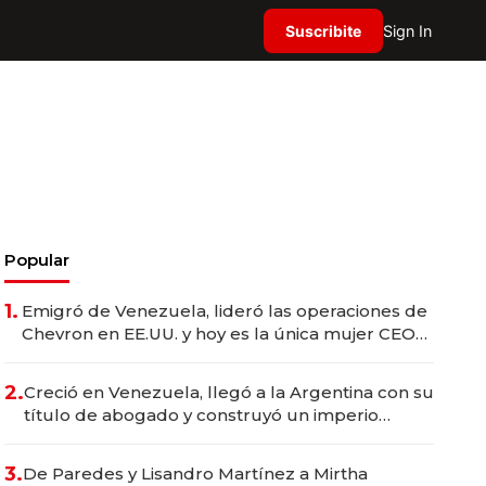
Suscribite
Sign In
Popular
1.
Emigró de Venezuela, lideró las operaciones de
Chevron en EE.UU. y hoy es la única mujer CEO
en Vaca Muerta
2.
Creció en Venezuela, llegó a la Argentina con su
título de abogado y construyó un imperio
gastronómico que revoluciona las marcas "fast
premium"
3.
De Paredes y Lisandro Martínez a Mirtha