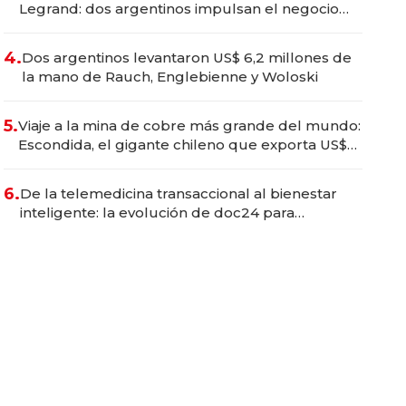
Legrand: dos argentinos impulsan el negocio
del wellness deportivo y el cuidado corporal
4.
Dos argentinos levantaron US$ 6,2 millones de
la mano de Rauch, Englebienne y Woloski
5.
Viaje a la mina de cobre más grande del mundo:
Escondida, el gigante chileno que exporta US$
14.000 millones anuales
6.
De la telemedicina transaccional al bienestar
inteligente: la evolución de doc24 para
transformar a las organizaciones