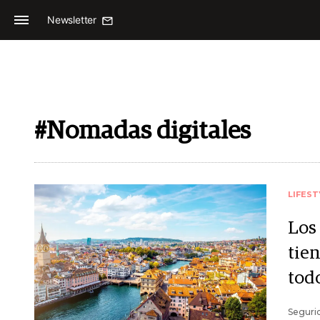
Newsletter
#Nomadas digitales
LIFEST
Los
tie
tod
Segurid