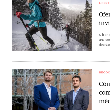
LIFEST
Ofe
inv
Si bien
una com
decida
NEGOC
Cóm
com
méd