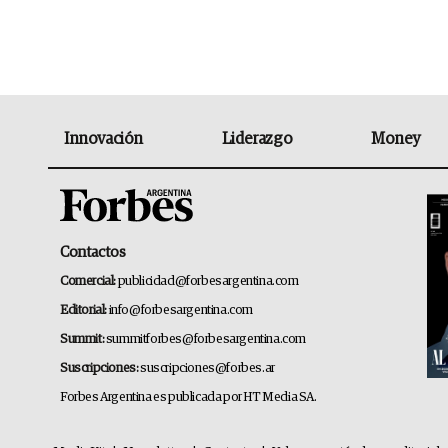
Innovación
Liderazgo
Money
Contactos
Comercial:
publicidad@forbesargentina.com
Editorial:
info@forbesargentina.com
Summit:
summitforbes@forbesargentina.com
Suscripciones:
suscripciones@forbes.ar
Forbes Argentina es publicada por HT Media SA.