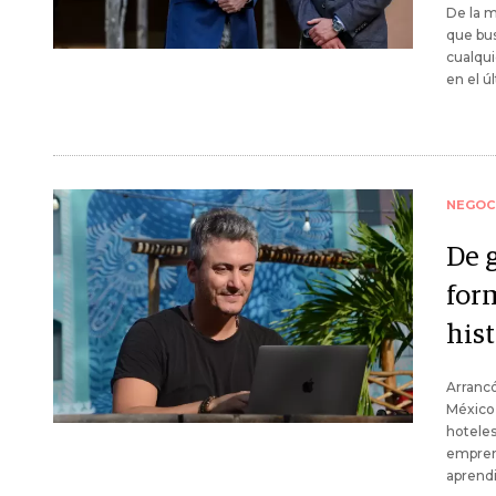
De la m
que bus
cualqui
en el ú
NEGOC
De g
for
his
Arrancó
México,
hoteles
emprend
aprend