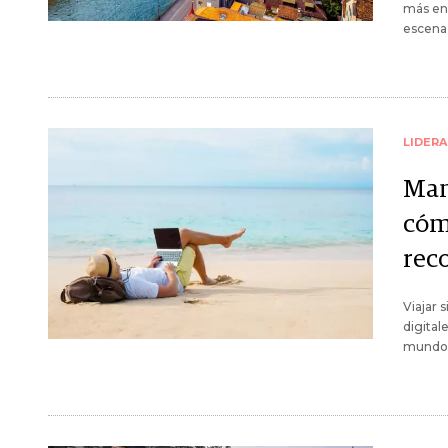
más en 
escena 
LIDER
Man
cóm
rec
Viajar 
digital
mundo 