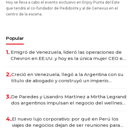
Hoy se lleva a cabo el evento exclusivo en Enjoy Punta del Este
que tendrá al co-fundador de PedidosYa y al de Genexus en el
centro de la escena.
Popular
1.
Emigró de Venezuela, lideró las operaciones de
Chevron en EE.UU. y hoy es la única mujer CEO en
Vaca Muerta
2.
Creció en Venezuela, llegó a la Argentina con su
título de abogado y construyó un imperio
gastronómico que revoluciona las marcas "fast
premium"
3.
De Paredes y Lisandro Martínez a Mirtha Legrand:
dos argentinos impulsan el negocio del wellness
deportivo y el cuidado corporal
4.
El nuevo lujo corporativo: por qué en Perú los
viajes de negocios dejan de ser reuniones para
convertirse en experiencias transformadoras